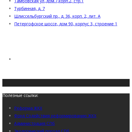
Тамбовская ул.,дом.7,корп.2, стр.1
Турбинная, д. 7
Шлиссельбургский пр., д. 36, корп. 2, лит. А
Петергофское шоссе, дом 90, корпус 3, строение 1
Полезные ссылки:
Реформа ЖКХ
Фонд Содействия реформированию ЖКХ
Администрация СПб
Экологический портал СПб