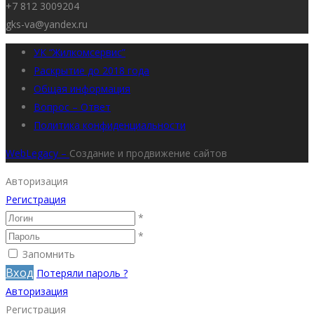
+7 812 3009204
gks-va@yandex.ru
УК “Жилкомсервис”
Раскрытие до 2018 года
Общая информация
Вопрос – Ответ
Политика конфиденциальности
WebLegacy –
Создание и продвижение сайтов
Авторизация
Регистрация
*
*
Запомнить
Вход
Потеряли пароль ?
Авторизация
Регистрация