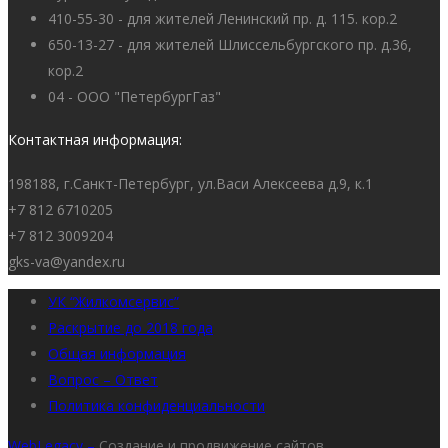
410-55-30 - для жителей Ленинский пр. д. 115. кор.2
650-13-27 - для жителей Шлиссельбургского пр. д.36,
кор.2
04 - ООО "ПетербургГаз"
Контактная информация:
198188, г.Санкт-Петербург, ул.Васи Алексеева д.9, к.1
+7 812 6710205
+7 812 3009204
gks-va@yandex.ru
УК “Жилкомсервис”
Раскрытие до 2018 года
Общая информация
Вопрос – Ответ
Политика конфиденциальности
WebLegacy –
Создание и продвижение сайтов