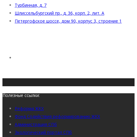
Турбинная, д. 7
Шлиссельбургский пр., д. 36, корп. 2, лит. А
Петергофское шоссе, дом 90, корпус 3, строение 1
Полезные ссылки:
Реформа ЖКХ
Фонд Содействия реформированию ЖКХ
Администрация СПб
Экологический портал СПб