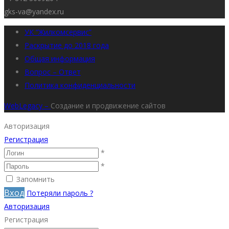
gks-va@yandex.ru
УК “Жилкомсервис”
Раскрытие до 2018 года
Общая информация
Вопрос – Ответ
Политика конфиденциальности
WebLegacy –
Создание и продвижение сайтов
Авторизация
Регистрация
*
*
Запомнить
Вход
Потеряли пароль ?
Авторизация
Регистрация