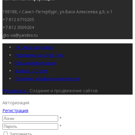
198188, г.Санкт-Петербург, ул.Васи Алексеева д.9, к.1
+7 812 6710205
+7 812 3009204
gks-va@yandex.ru
УК “Жилкомсервис”
Раскрытие до 2018 года
Общая информация
Вопрос – Ответ
Политика конфиденциальности
WebLegacy –
Создание и продвижение сайтов
Авторизация
Регистрация
*
*
Запомнить