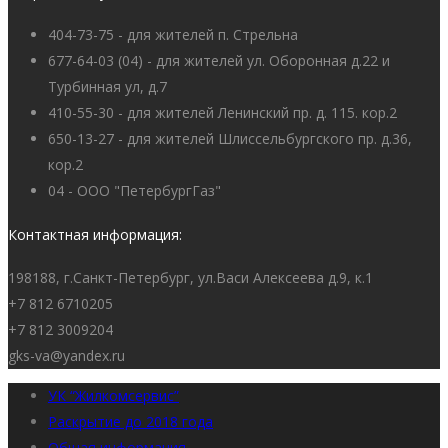
404-73-75 - для жителей п. Стрельна
677-64-03 (04) - для жителей ул. Оборонная д.22 и
Турбинная ул, д.7
410-55-30 - для жителей Ленинский пр. д. 115. кор.2
650-13-27 - для жителей Шлиссельбургского пр. д.36,
кор.2
04 - ООО "ПетербургГаз"
Контактная информация:
198188, г.Санкт-Петербург, ул.Васи Алексеева д.9, к.1
+7 812 6710205
+7 812 3009204
gks-va@yandex.ru
УК “Жилкомсервис”
Раскрытие до 2018 года
Общая информация