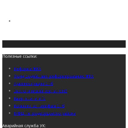
Полезные ссылки:
Реформа ЖКХ
Фонд Содействия реформированию ЖКХ
Администрация СПб
Экологический портал СПб
Квартплата-info
Комитет по тарифам СПб
МФЦ Петродворцового района
Аварийная служба УК: